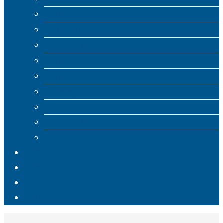
Nutrição
Ortopedia
Osteopatia
Pilates Clínico
Pilates Máquinas
Psicologia
Psiquiatria
Terapia Ocupacional
Terapia da Fala
CliGym
Sobre Nós
Recrutamento
Login