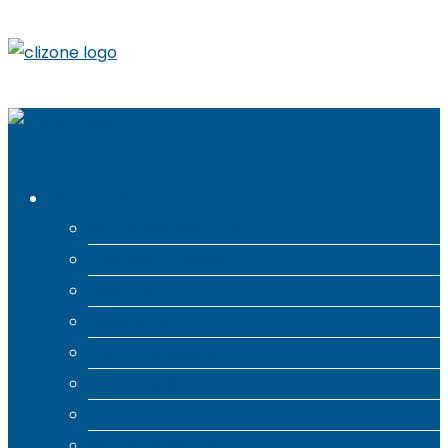
Especialidades
Avaliação Postural
Análises Clínicas
Fisiatria
Fisioterapia
Medicina Desportiva
Medicina Geral e Familiar
Medicina Interna
Medicina Regenerativa