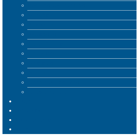
Medicina Regenerativa
Nutrição
Ortopedia
Osteopatia
Pilates Clínico
Pilates Máquinas
Psicologia
Psiquiatria
Terapia Ocupacional
Terapia da Fala
CliGym
Sobre Nós
Recrutamento
Login