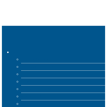
Especialidades
Avaliação Postural
Análises Clínicas
Fisiatria
Fisioterapia
Medicina Desportiva
Medicina Geral e Familiar
Medicina Interna